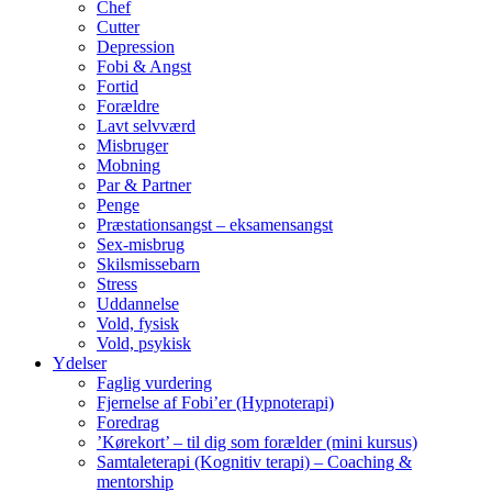
Chef
Cutter
Depression
Fobi & Angst
Fortid
Forældre
Lavt selvværd
Misbruger
Mobning
Par & Partner
Penge
Præstationsangst – eksamensangst
Sex-misbrug
Skilsmissebarn
Stress
Uddannelse
Vold, fysisk
Vold, psykisk
Ydelser
Faglig vurdering
Fjernelse af Fobi’er (Hypnoterapi)
Foredrag
’Kørekort’ – til dig som forælder (mini kursus)
Samtaleterapi (Kognitiv terapi) – Coaching &
mentorship