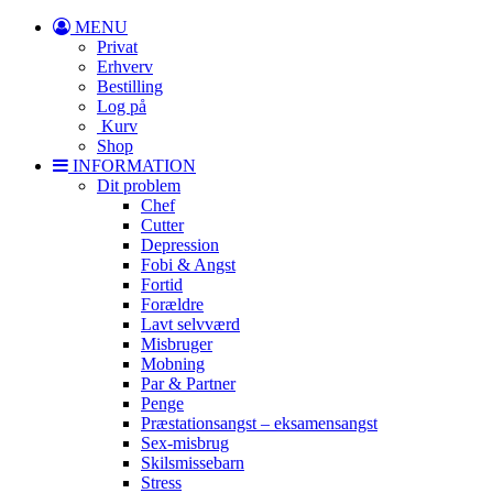
MENU
Privat
Erhverv
Bestilling
Log på
Kurv
Shop
INFORMATION
Dit problem
Chef
Cutter
Depression
Fobi & Angst
Fortid
Forældre
Lavt selvværd
Misbruger
Mobning
Par & Partner
Penge
Præstationsangst – eksamensangst
Sex-misbrug
Skilsmissebarn
Stress