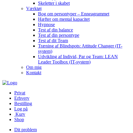
Skeletter i skabet
Værktøj
Bog om persontyper – Enneagrammet
Hæfter om mental kapacitet
Hypnose
Test af din balance
Test af din persontype
Test af dit Team
Træning af Blindspots: Attitude Changer (IT-
system)
Udvikling af Individ, Par og Team: LEAN
Leader Toolbox (IT-system)
Om mig
Kontakt
Privat
Erhverv
Bestilling
Log på
Kurv
Shop
Dit problem