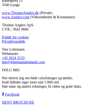
Bastrupvej 15
3540 Lynge
www.ThomasAnglov.dk
(Private)
www.Anglov.com
(Virksomheder & Kommuner)
Thomas Anglov ApS.
CVR.: 3642 9666
Politik for cookies
Privatlivspolitik
Tine Lehrmann
Webmaster
+45 2624 3133
tine@lehrmanndenmark.com
FØLG MIG
Her skriver jeg om både cykelslanger og tønder,
fordi billeder siger mere end 1.000 ord.
Hør mine og andres erfaringer, få viden og gode links.
Facebook
HENT BROCHURE