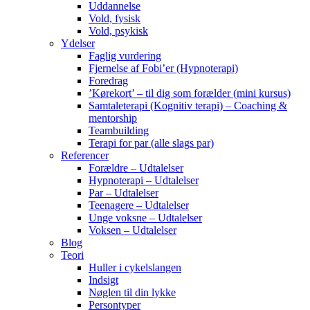
Uddannelse
Vold, fysisk
Vold, psykisk
Ydelser
Faglig vurdering
Fjernelse af Fobi’er (Hypnoterapi)
Foredrag
’Kørekort’ – til dig som forælder (mini kursus)
Samtaleterapi (Kognitiv terapi) – Coaching &
mentorship
Teambuilding
Terapi for par (alle slags par)
Referencer
Forældre – Udtalelser
Hypnoterapi – Udtalelser
Par – Udtalelser
Teenagere – Udtalelser
Unge voksne – Udtalelser
Voksen – Udtalelser
Blog
Teori
Huller i cykelslangen
Indsigt
Nøglen til din lykke
Persontyper