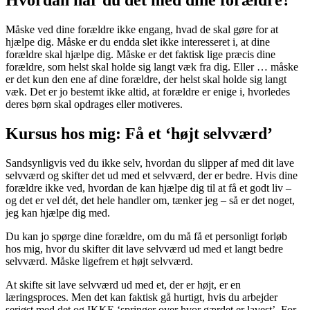
Hvordan har du det med dine forældre?
Måske ved dine forældre ikke engang, hvad de skal gøre for at
hjælpe dig. Måske er du endda slet ikke interesseret i, at dine
forældre skal hjælpe dig. Måske er det faktisk lige præcis dine
forældre, som helst skal holde sig langt væk fra dig. Eller … måske
er det kun den ene af dine forældre, der helst skal holde sig langt
væk. Det er jo bestemt ikke altid, at forældre er enige i, hvorledes
deres børn skal opdrages eller motiveres.
Kursus hos mig: Få et ‘højt selvværd’
Sandsynligvis ved du ikke selv, hvordan du slipper af med dit lave
selvværd og skifter det ud med et selvværd, der er bedre. Hvis dine
forældre ikke ved, hvordan de kan hjælpe dig til at få et godt liv –
og det er vel dét, det hele handler om, tænker jeg – så er det noget,
jeg kan hjælpe dig med.
Du kan jo spørge dine forældre, om du må få et personligt forløb
hos mig, hvor du skifter dit lave selvværd ud med et langt bedre
selvværd. Måske ligefrem et højt selvværd.
At skifte sit lave selvværd ud med et, der er højt, er en
læringsproces. Men det kan faktisk gå hurtigt, hvis du arbejder
seriøst med det og IKKE ‘springer over hvor gærdet er lavest’. For