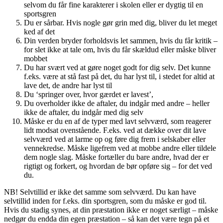
selvom du får fine karakterer i skolen eller er dygtig til en
sportsgren
Du er sårbar. Hvis nogle gør grin med dig, bliver du let meget
ked af det
Din verden bryder forholdsvis let sammen, hvis du får kritik –
for slet ikke at tale om, hvis du får skældud eller måske bliver
mobbet
Du har svært ved at gøre noget godt for dig selv. Det kunne
f.eks. være at stå fast på det, du har lyst til, i stedet for altid at
lave det, de andre har lyst til
Du ‘springer over, hvor gærdet er lavest’,
Du overholder ikke de aftaler, du indgår med andre – heller
ikke de aftaler, du indgår med dig selv
Måske er du en af de typer med lavt selvværd, som reagerer
lidt modsat ovenstående. F.eks. ved at dække over dit lave
selvværd ved at larme op og føre dig frem i selskaber eller
vennekredse. Måske ligefrem ved at mobbe andre eller tildele
dem nogle slag. Måske fortæller du bare andre, hvad der er
rigtigt og forkert, og hvordan de bør opføre sig – for det ved
du.
NB! Selvtillid er ikke det samme som selvværd. Du kan have
selvtillid inden for f.eks. din sportsgren, som du måske er god til.
Hvis du stadig synes, at din præstation ikke er noget særligt – måske
nedgør du endda din egen præstation – så kan det være tegn på et