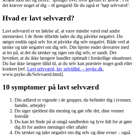
det kræver noget af dig – til gengæld får du også et ‘højt selvværd’.
Hvad er lavt selvværd?
Lavt selvværd er en følelse af, at være mindre værd end andre
mennesker. I de fleste tilfælde lader du dig påvirke negativt. Du
sørger endda også selv for at påvirke dig selv negativt. Både ved at
tænke og tale negativt om dig selv. Din hjerne ender desværre med
at tro på, at det du tænker og siger om dig selv, er sandt. Det
bevirker, at du ikke længere handler optimalt i forskellige situationer.
Du har ikke længere tillid til, at du selv kan præstere noget godt eller
konkret [ref.
Lavt selvværd, lav selvtillid. – psyke.dk
,
www.psyke.dk/Selvvaerd.html].
10 symptomer på lavt selvværd
Din adfærd er vigende i de grupper, du befinder dig i (venner,
familie, arbejde)
Du siger sjældent din mening og gør ofte det, dine venner
foreslår
Du kan let finde på at omgå sandheden og lyve lidt for at gøre
dig fri for andres meninger eller aftaler
Du tænker og taler negativt om dig selv og dine evner – også