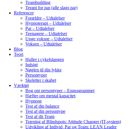
Teambuilding
Terapi for par (alle slags par)
Referencer
Forældre – Udtalelser
Hypnoterapi – Udtalelser
Par – Udtalelser
Teenagere – Udtalelser
Unge voksne – Udtalelser
Voksen – Udtalelser
Blog
Teori
Huller i cykelslangen
Indsigt
Nøglen til din lykke
Persontyper
Skeletter i skabet
Værktøj
Bog om persontyper – Enneagrammet
Hæfter om mental kapacitet
Hypnose
Test af din balance
Test af din persontype
Test af dit Team
Træning af Blindspots: Attitude Changer (IT-system)
Udvikling af Individ, Par og Team: LEAN Leader