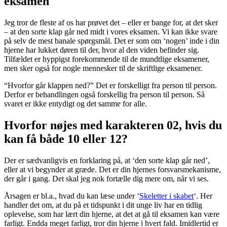
eksamen
Jeg tror de fleste af os har prøvet det – eller er bange for, at det sker
– at den sorte klap går ned midt i vores eksamen. Vi kan ikke svare
på selv de mest banale spørgsmål. Det er som om ‘nogen’ inde i din
hjerne har lukket døren til der, hvor al den viden befinder sig.
Tilfældet er hyppigst forekommende til de mundtlige eksamener,
men sker også for nogle mennesker til de skriftlige eksamener.
“Hvorfor går klappen ned?” Det er forskelligt fra person til person.
Derfor er behandlingen også forskellig fra person til person. Så
svaret er ikke entydigt og det samme for alle.
Hvorfor nøjes med karakteren 02, hvis du
kan få både 10 eller 12?
Der er sædvanligvis en forklaring på, at ‘den sorte klap går ned’,
eller at vi begynder at græde. Det er din hjernes forsvarsmekanisme,
der går i gang. Det skal jeg nok fortælle dig mere om, når vi ses.
Årsagen er bl.a., hvad du kan læse under ‘
Skeletter i skabet
‘. Her
handler det om, at du på et tidspunkt i dit unge liv har en tidlig
oplevelse, som har lært din hjerne, at det at gå til eksamen kan være
farligt. Endda meget farligt, tror din hjerne i hvert fald. Imidlertid er