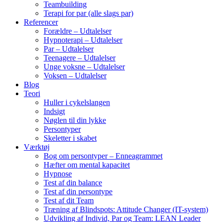
Teambuilding
Terapi for par (alle slags par)
Referencer
Forældre – Udtalelser
Hypnoterapi – Udtalelser
Par – Udtalelser
Teenagere – Udtalelser
Unge voksne – Udtalelser
Voksen – Udtalelser
Blog
Teori
Huller i cykelslangen
Indsigt
Nøglen til din lykke
Persontyper
Skeletter i skabet
Værktøj
Bog om persontyper – Enneagrammet
Hæfter om mental kapacitet
Hypnose
Test af din balance
Test af din persontype
Test af dit Team
Træning af Blindspots: Attitude Changer (IT-system)
Udvikling af Individ, Par og Team: LEAN Leader