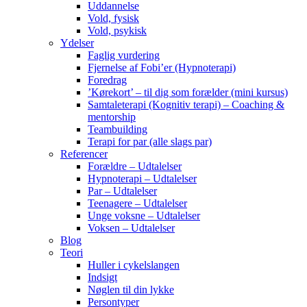
Uddannelse
Vold, fysisk
Vold, psykisk
Ydelser
Faglig vurdering
Fjernelse af Fobi’er (Hypnoterapi)
Foredrag
’Kørekort’ – til dig som forælder (mini kursus)
Samtaleterapi (Kognitiv terapi) – Coaching &
mentorship
Teambuilding
Terapi for par (alle slags par)
Referencer
Forældre – Udtalelser
Hypnoterapi – Udtalelser
Par – Udtalelser
Teenagere – Udtalelser
Unge voksne – Udtalelser
Voksen – Udtalelser
Blog
Teori
Huller i cykelslangen
Indsigt
Nøglen til din lykke
Persontyper