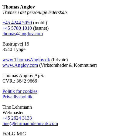
Thomas Anglov
Træner i det personlige lederskab
+45 4244 5050
(mobil)
+45 5780 1010
(fastnet)
thomas@anglov.com
Bastrupvej 15
3540 Lynge
www.ThomasAnglov.dk
(Private)
www.Anglov.com
(Virksomheder & Kommuner)
Thomas Anglov ApS.
CVR.: 3642 9666
Politik for cookies
Privatlivspolitik
Tine Lehrmann
Webmaster
+45 2624 3133
tine@lehrmanndenmark.com
FØLG MIG