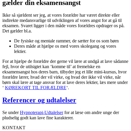
gælder din eksamensangst
Ikke så sjældent ser jeg, at vores forældre har været direkte eller
indirekte medansvarlige til udviklingen af vores angst for at gå til
eksamen. Svaret ligger i den måde vores forældres opdrager os på.
Det gælder bl.a.
De fysiske og mentale rammer, de sætter for os som børn
Deres måde at hjælpe os med vores skolegang og vores
lektier.
For at hjælpe de forældre der gerne vil lære at undgå at lave sådanne
fejl, hvor de utilsigtet kan ‘komme til’ at fremelske en
eksamensangst hos deres barn, tilbyder jeg et lille mini-kursus, hvor
forældre lærer, hvad der vil virke, og hvad der ikke vil virke, når
børn skal lære at tage ansvar for at lave deres lektier, læs mere under
‘
KØREKORT TIL FORÆLDRE
‘.
Referencer og udtalelser
Se under
Hypnoterapi-Udtalelser
for at læse om andre unge der
pludselig godt kan lave fine karakterer.
KONTAKT