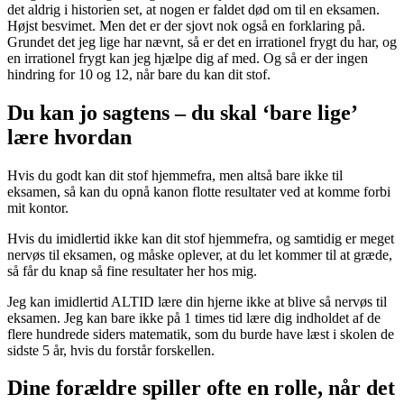
det aldrig i historien set, at nogen er faldet død om til en eksamen.
Højst besvimet. Men det er der sjovt nok også en forklaring på.
Grundet det jeg lige har nævnt, så er det en irrationel frygt du har, og
en irrationel frygt kan jeg hjælpe dig af med. Og så er der ingen
hindring for 10 og 12, når bare du kan dit stof.
Du kan jo sagtens – du skal ‘bare lige’
lære hvordan
Hvis du godt kan dit stof hjemmefra, men altså bare ikke til
eksamen, så kan du opnå kanon flotte resultater ved at komme forbi
mit kontor.
Hvis du imidlertid ikke kan dit stof hjemmefra, og samtidig er meget
nervøs til eksamen, og måske oplever, at du let kommer til at græde,
så får du knap så fine resultater her hos mig.
Jeg kan imidlertid ALTID lære din hjerne ikke at blive så nervøs til
eksamen. Jeg kan bare ikke på 1 times tid lære dig indholdet af de
flere hundrede siders matematik, som du burde have læst i skolen de
sidste 5 år, hvis du forstår forskellen.
Dine forældre spiller ofte en rolle, når det