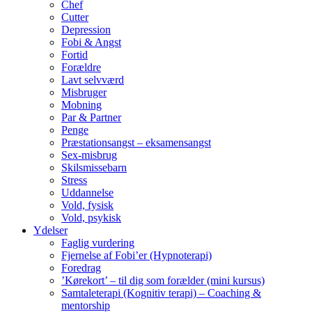
Chef
Cutter
Depression
Fobi & Angst
Fortid
Forældre
Lavt selvværd
Misbruger
Mobning
Par & Partner
Penge
Præstationsangst – eksamensangst
Sex-misbrug
Skilsmissebarn
Stress
Uddannelse
Vold, fysisk
Vold, psykisk
Ydelser
Faglig vurdering
Fjernelse af Fobi’er (Hypnoterapi)
Foredrag
’Kørekort’ – til dig som forælder (mini kursus)
Samtaleterapi (Kognitiv terapi) – Coaching &
mentorship