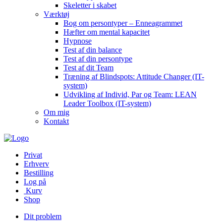
Skeletter i skabet
Værktøj
Bog om persontyper – Enneagrammet
Hæfter om mental kapacitet
Hypnose
Test af din balance
Test af din persontype
Test af dit Team
Træning af Blindspots: Attitude Changer (IT-
system)
Udvikling af Individ, Par og Team: LEAN
Leader Toolbox (IT-system)
Om mig
Kontakt
Privat
Erhverv
Bestilling
Log på
Kurv
Shop
Dit problem