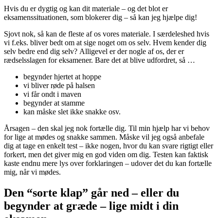
Hvis du er dygtig og kan dit materiale – og det blot er
eksamenssituationen, som blokerer dig – så kan jeg hjælpe dig!
Sjovt nok, så kan de fleste af os vores materiale. I særdeleshed hvis
vi f.eks. bliver bedt om at sige noget om os selv. Hvem kender dig
selv bedre end dig selv? Alligevel er der nogle af os, der er
rædselsslagen for eksamener. Bare det at blive udfordret, så …
begynder hjertet at hoppe
vi bliver røde på halsen
vi får ondt i maven
begynder at stamme
kan måske slet ikke snakke osv.
Årsagen – den skal jeg nok fortælle dig. Til min hjælp har vi behov
for lige at mødes og snakke sammen. Måske vil jeg også anbefale
dig at tage en enkelt test – ikke nogen, hvor du kan svare rigtigt eller
forkert, men det giver mig en god viden om dig. Testen kan faktisk
kaste endnu mere lys over forklaringen – udover det du kan fortælle
mig, når vi mødes.
Den “sorte klap” går ned – eller du
begynder at græde – lige midt i din