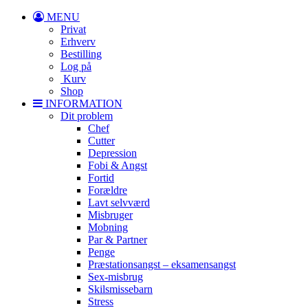
MENU
Privat
Erhverv
Bestilling
Log på
Kurv
Shop
INFORMATION
Dit problem
Chef
Cutter
Depression
Fobi & Angst
Fortid
Forældre
Lavt selvværd
Misbruger
Mobning
Par & Partner
Penge
Præstationsangst – eksamensangst
Sex-misbrug
Skilsmissebarn
Stress