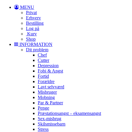
MENU
Privat
Erhverv
Bestilling
Log på
Kurv
Shop
INFORMATION
Dit problem
Chef
Cutter
Depression
Fobi & Angst
Fortid
Forældre
Lavt selvværd
Misbruger
Mobning
Par & Partner
Penge
Præstationsangst – eksamensangst
Sex-misbrug
Skilsmissebarn
Stress