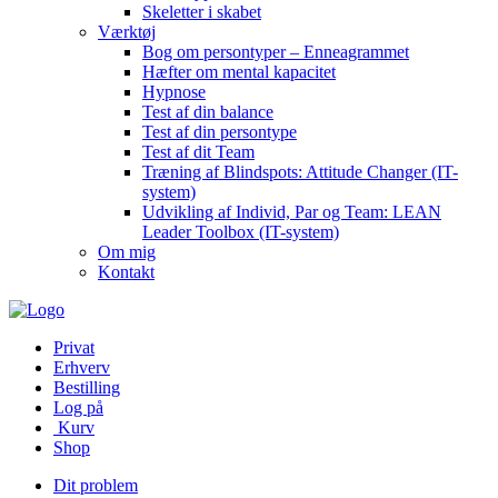
Skeletter i skabet
Værktøj
Bog om persontyper – Enneagrammet
Hæfter om mental kapacitet
Hypnose
Test af din balance
Test af din persontype
Test af dit Team
Træning af Blindspots: Attitude Changer (IT-
system)
Udvikling af Individ, Par og Team: LEAN
Leader Toolbox (IT-system)
Om mig
Kontakt
Privat
Erhverv
Bestilling
Log på
Kurv
Shop
Dit problem