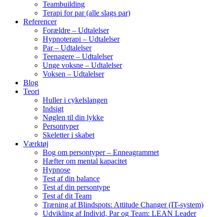
Teambuilding
Terapi for par (alle slags par)
Referencer
Forældre – Udtalelser
Hypnoterapi – Udtalelser
Par – Udtalelser
Teenagere – Udtalelser
Unge voksne – Udtalelser
Voksen – Udtalelser
Blog
Teori
Huller i cykelslangen
Indsigt
Nøglen til din lykke
Persontyper
Skeletter i skabet
Værktøj
Bog om persontyper – Enneagrammet
Hæfter om mental kapacitet
Hypnose
Test af din balance
Test af din persontype
Test af dit Team
Træning af Blindspots: Attitude Changer (IT-system)
Udvikling af Individ, Par og Team: LEAN Leader