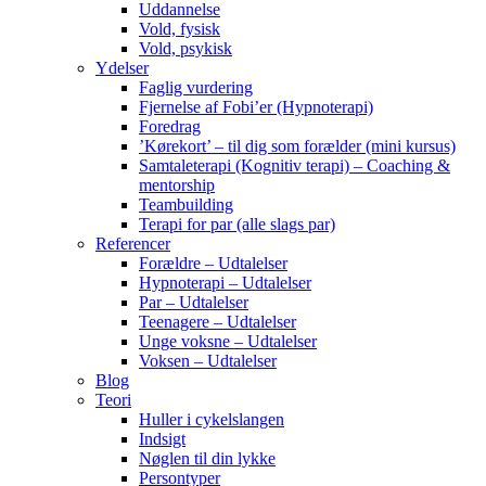
Uddannelse
Vold, fysisk
Vold, psykisk
Ydelser
Faglig vurdering
Fjernelse af Fobi’er (Hypnoterapi)
Foredrag
’Kørekort’ – til dig som forælder (mini kursus)
Samtaleterapi (Kognitiv terapi) – Coaching &
mentorship
Teambuilding
Terapi for par (alle slags par)
Referencer
Forældre – Udtalelser
Hypnoterapi – Udtalelser
Par – Udtalelser
Teenagere – Udtalelser
Unge voksne – Udtalelser
Voksen – Udtalelser
Blog
Teori
Huller i cykelslangen
Indsigt
Nøglen til din lykke
Persontyper