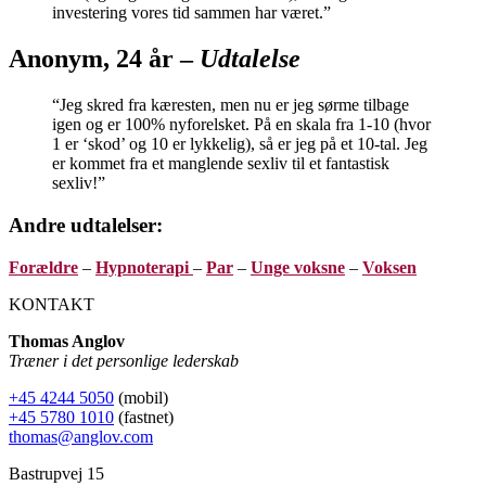
investering vores tid sammen har været.”
Anonym, 24 år –
Udtalelse
“Jeg skred fra kæresten, men nu er jeg sørme tilbage
igen og er 100% nyforelsket. På en skala fra 1-10 (hvor
1 er ‘skod’ og 10 er lykkelig), så er jeg på et 10-tal. Jeg
er kommet fra et manglende sexliv til et fantastisk
sexliv!”
Andre udtalelser:
Forældre
–
Hypnoterapi
–
Par
–
Unge voksne
–
Voksen
KONTAKT
Thomas Anglov
Træner i det personlige lederskab
+45 4244 5050
(mobil)
+45 5780 1010
(fastnet)
thomas@anglov.com
Bastrupvej 15