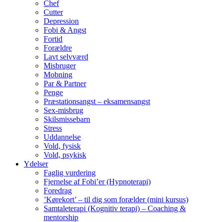
Chef
Cutter
Depression
Fobi & Angst
Fortid
Forældre
Lavt selvværd
Misbruger
Mobning
Par & Partner
Penge
Præstationsangst – eksamensangst
Sex-misbrug
Skilsmissebarn
Stress
Uddannelse
Vold, fysisk
Vold, psykisk
Ydelser
Faglig vurdering
Fjernelse af Fobi’er (Hypnoterapi)
Foredrag
’Kørekort’ – til dig som forælder (mini kursus)
Samtaleterapi (Kognitiv terapi) – Coaching &
mentorship