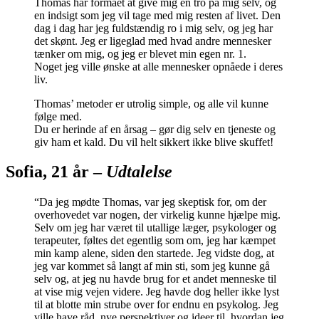
Thomas har formået at give mig en tro på mig selv, og
en indsigt som jeg vil tage med mig resten af livet. Den
dag i dag har jeg fuldstændig ro i mig selv, og jeg har
det skønt. Jeg er ligeglad med hvad andre mennesker
tænker om mig, og jeg er blevet min egen nr. 1.
Noget jeg ville ønske at alle mennesker opnåede i deres
liv.
Thomas’ metoder er utrolig simple, og alle vil kunne
følge med.
Du er herinde af en årsag – gør dig selv en tjeneste og
giv ham et kald. Du vil helt sikkert ikke blive skuffet!
Sofia, 21 år –
Udtalelse
“Da jeg mødte Thomas, var jeg skeptisk for, om der
overhovedet var nogen, der virkelig kunne hjælpe mig.
Selv om jeg har været til utallige læger, psykologer og
terapeuter, føltes det egentlig som om, jeg har kæmpet
min kamp alene, siden den startede. Jeg vidste dog, at
jeg var kommet så langt af min sti, som jeg kunne gå
selv og, at jeg nu havde brug for et andet menneske til
at vise mig vejen videre. Jeg havde dog heller ikke lyst
til at blotte min strube over for endnu en psykolog. Jeg
ville have råd, nye perspektiver og ideer til, hvordan jeg