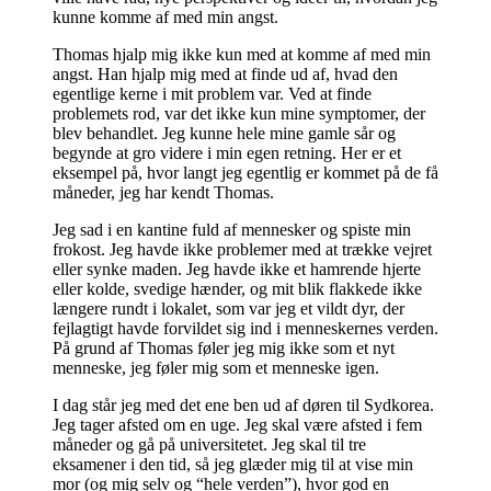
kunne komme af med min angst.
Thomas hjalp mig ikke kun med at komme af med min
angst. Han hjalp mig med at finde ud af, hvad den
egentlige kerne i mit problem var. Ved at finde
problemets rod, var det ikke kun mine symptomer, der
blev behandlet. Jeg kunne hele mine gamle sår og
begynde at gro videre i min egen retning. Her er et
eksempel på, hvor langt jeg egentlig er kommet på de få
måneder, jeg har kendt Thomas.
Jeg sad i en kantine fuld af mennesker og spiste min
frokost. Jeg havde ikke problemer med at trække vejret
eller synke maden. Jeg havde ikke et hamrende hjerte
eller kolde, svedige hænder, og mit blik flakkede ikke
længere rundt i lokalet, som var jeg et vildt dyr, der
fejlagtigt havde forvildet sig ind i menneskernes verden.
På grund af Thomas føler jeg mig ikke som et nyt
menneske, jeg føler mig som et menneske igen.
I dag står jeg med det ene ben ud af døren til Sydkorea.
Jeg tager afsted om en uge. Jeg skal være afsted i fem
måneder og gå på universitetet. Jeg skal til tre
eksamener i den tid, så jeg glæder mig til at vise min
mor (og mig selv og “hele verden”), hvor god en