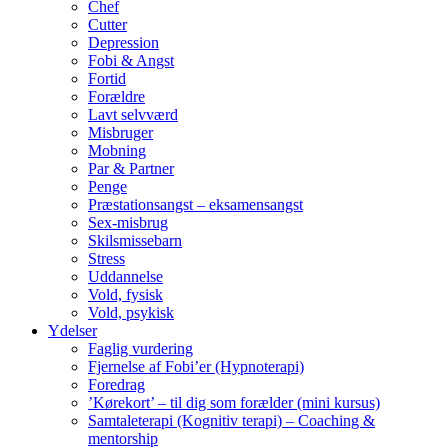
Chef
Cutter
Depression
Fobi & Angst
Fortid
Forældre
Lavt selvværd
Misbruger
Mobning
Par & Partner
Penge
Præstationsangst – eksamensangst
Sex-misbrug
Skilsmissebarn
Stress
Uddannelse
Vold, fysisk
Vold, psykisk
Ydelser
Faglig vurdering
Fjernelse af Fobi’er (Hypnoterapi)
Foredrag
’Kørekort’ – til dig som forælder (mini kursus)
Samtaleterapi (Kognitiv terapi) – Coaching &
mentorship