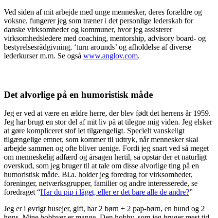
Ved siden af mit arbejde med unge mennesker, deres forældre og
voksne, fungerer jeg som træner i det personlige lederskab for
danske virksomheder og kommuner, hvor jeg assisterer
virksomhedsledere med coaching, mentorship, advisory board- og
bestyrelsesrådgivning, ‘turn arounds’ og afholdelse af diverse
lederkurser m.m. Se også
www.anglov.com
.
Det alvorlige på en humoristisk måde
Jeg er ved at være en ældre herre, der blev født det herrens år 1959.
Jeg har brugt en stor del af mit liv på at tilegne mig viden. Jeg elsker
at gøre kompliceret stof let tilgængeligt. Specielt vanskeligt
tilgængelige emner, som kommer til udtryk, når mennesker skal
arbejde sammen og ofte bliver uenige. Fordi jeg snart ved så meget
om menneskelig adfærd og årsagen hertil, så opstår der et naturligt
overskud, som jeg bruger til at tale om disse alvorlige ting på en
humoristisk måde. Bl.a. holder jeg foredrag for virksomheder,
foreninger, netværksgrupper, familier og andre interesserede, se
foredraget “
Har du pip i låget, eller er det bare alle de andre?
”
Jeg er i øvrigt husejer, gift, har 2 børn + 2 pap-børn, en hund og 2
høns. Mine hobbyer er mange. Den hobby, som jeg bruger mest tid