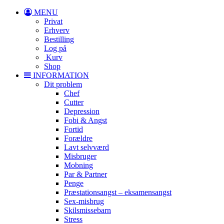
MENU
Privat
Erhverv
Bestilling
Log på
Kurv
Shop
INFORMATION
Dit problem
Chef
Cutter
Depression
Fobi & Angst
Fortid
Forældre
Lavt selvværd
Misbruger
Mobning
Par & Partner
Penge
Præstationsangst – eksamensangst
Sex-misbrug
Skilsmissebarn
Stress