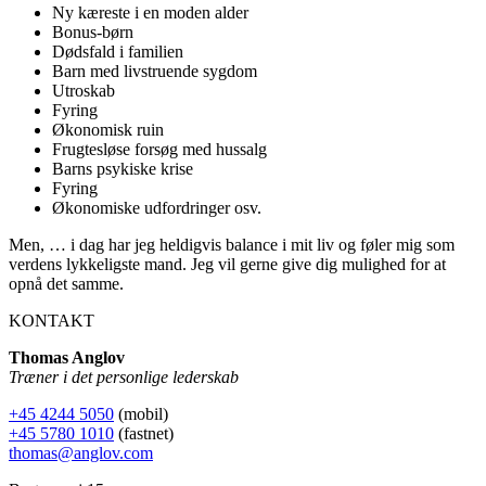
Ny kæreste i en moden alder
Bonus-børn
Dødsfald i familien
Barn med livstruende sygdom
Utroskab
Fyring
Økonomisk ruin
Frugtesløse forsøg med hussalg
Barns psykiske krise
Fyring
Økonomiske udfordringer osv.
Men, … i dag har jeg heldigvis balance i mit liv og føler mig som
verdens lykkeligste mand. Jeg vil gerne give dig mulighed for at
opnå det samme.
KONTAKT
Thomas Anglov
Træner i det personlige lederskab
+45 4244 5050
(mobil)
+45 5780 1010
(fastnet)
thomas@anglov.com