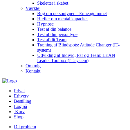
Skeletter i skabet
Værktøj
Bog om persontyper – Enneagrammet
Hæfter om mental kapacitet
Hypnose
Test af din balance
Test af din persontype
Test af dit Team
Træning af Blindspots: Attitude Changer (IT-
system)
Udvikling af Individ, Par og Team: LEAN
Leader Toolbox (IT-system)
Om mig
Kontakt
Privat
Erhverv
Bestilling
Log på
Kurv
Shop
Dit problem