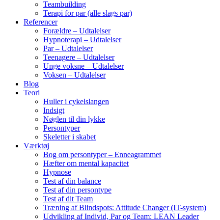
Teambuilding
Terapi for par (alle slags par)
Referencer
Forældre – Udtalelser
Hypnoterapi – Udtalelser
Par – Udtalelser
Teenagere – Udtalelser
Unge voksne – Udtalelser
Voksen – Udtalelser
Blog
Teori
Huller i cykelslangen
Indsigt
Nøglen til din lykke
Persontyper
Skeletter i skabet
Værktøj
Bog om persontyper – Enneagrammet
Hæfter om mental kapacitet
Hypnose
Test af din balance
Test af din persontype
Test af dit Team
Træning af Blindspots: Attitude Changer (IT-system)
Udvikling af Individ, Par og Team: LEAN Leader