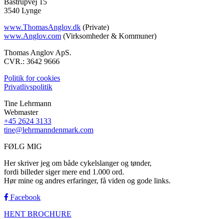
Bastrupvej 15
3540 Lynge
www.ThomasAnglov.dk
(Private)
www.Anglov.com
(Virksomheder & Kommuner)
Thomas Anglov ApS.
CVR.: 3642 9666
Politik for cookies
Privatlivspolitik
Tine Lehrmann
Webmaster
+45 2624 3133
tine@lehrmanndenmark.com
FØLG MIG
Her skriver jeg om både cykelslanger og tønder,
fordi billeder siger mere end 1.000 ord.
Hør mine og andres erfaringer, få viden og gode links.
Facebook
HENT BROCHURE