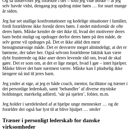
Og så underviser jeg forældre i det – som jeg ville ønske – at jeg
selv havde vidst, dengang jeg opdrog mine børn … for snart mange
år siden.
Jeg har set utallige konfrontationer og kedelige situationer i familier,
fordi forældrene ikke forstår deres børn. I stedet misforstår de ofte
deres børn. Måske kender de slet ikke til, hvad der motiverer deres
barn bedst muligt og opdrager derfor deres børn på den måde, de
selv gerne vil opdrages på. Det er ikke altid den mest
hensigtsmæssige måde. Det er desværre meget almindeligt, at det er
børnene, der taber her. Også selvom forældrene faktisk kan være
dybt frustrerede og ikke aner deres levende råd om, hvad de skal
gøre. Det er som om, at det er lige meget, hvad I gør – intet hjælper.
Måske bliver det bare nærmest værre. Måske kan I pludselig ikke
længere nå ind til jeres barn.
Jeg ynder at sige, at jeg er både coach, mentor, facilitator og træner i
det personlige lederskab, samt ‘behandler’ af diverse mystiske
holdninger, mærkelig adfærd, ‘sår på sjælen’, fobier, m.m.
Jeg holder i særdeleshed af at hjælpe unge mennesker … og de
forældre der også har lyst til at blive hjulpet …
smiler
Træner i personligt lederskab for danske
virksomheder