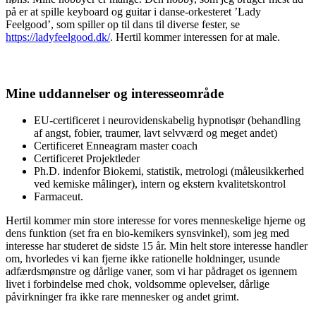
på er at spille keyboard og guitar i danse-orkesteret ’Lady
Feelgood’, som spiller op til dans til diverse fester, se
https://ladyfeelgood.dk/
. Hertil kommer interessen for at male.
Mine uddannelser og interesseområde
EU-certificeret i neurovidenskabelig hypnotisør (behandling
af angst, fobier, traumer, lavt selvværd og meget andet)
Certificeret Enneagram master coach
Certificeret Projektleder
Ph.D. indenfor Biokemi, statistik, metrologi (måleusikkerhed
ved kemiske målinger), intern og ekstern kvalitetskontrol
Farmaceut.
Hertil kommer min store interesse for vores menneskelige hjerne og
dens funktion (set fra en bio-kemikers synsvinkel), som jeg med
interesse har studeret de sidste 15 år. Min helt store interesse handler
om, hvorledes vi kan fjerne ikke rationelle holdninger, usunde
adfærdsmønstre og dårlige vaner, som vi har pådraget os igennem
livet i forbindelse med chok, voldsomme oplevelser, dårlige
påvirkninger fra ikke rare mennesker og andet grimt.