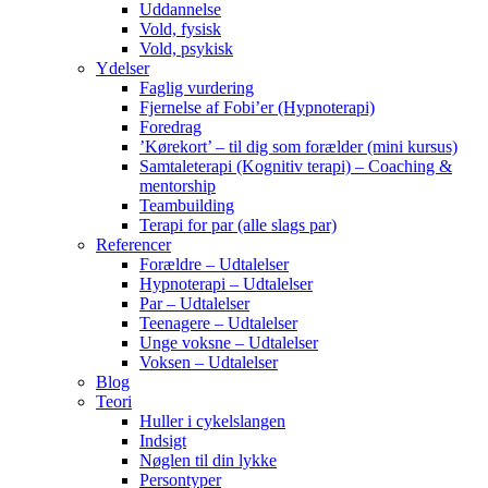
Uddannelse
Vold, fysisk
Vold, psykisk
Ydelser
Faglig vurdering
Fjernelse af Fobi’er (Hypnoterapi)
Foredrag
’Kørekort’ – til dig som forælder (mini kursus)
Samtaleterapi (Kognitiv terapi) – Coaching &
mentorship
Teambuilding
Terapi for par (alle slags par)
Referencer
Forældre – Udtalelser
Hypnoterapi – Udtalelser
Par – Udtalelser
Teenagere – Udtalelser
Unge voksne – Udtalelser
Voksen – Udtalelser
Blog
Teori
Huller i cykelslangen
Indsigt
Nøglen til din lykke
Persontyper