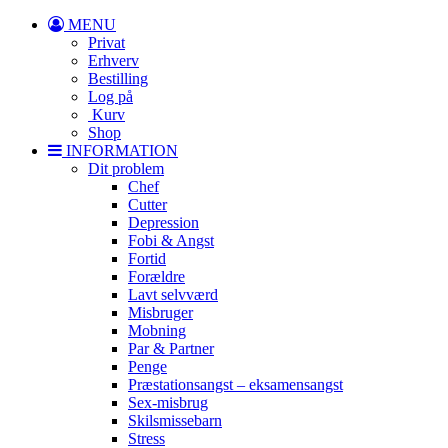
MENU
Privat
Erhverv
Bestilling
Log på
Kurv
Shop
INFORMATION
Dit problem
Chef
Cutter
Depression
Fobi & Angst
Fortid
Forældre
Lavt selvværd
Misbruger
Mobning
Par & Partner
Penge
Præstationsangst – eksamensangst
Sex-misbrug
Skilsmissebarn
Stress