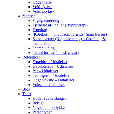
Uddannelse
Vold, fysisk
Vold, psykisk
Ydelser
Faglig vurdering
Fjernelse af Fobi’er (Hypnoterapi)
Foredrag
’Kørekort’ – til dig som forælder (mini kursus)
Samtaleterapi (Kognitiv terapi) – Coaching &
mentorship
Teambuilding
Terapi for par (alle slags par)
Referencer
Forældre – Udtalelser
Hypnoterapi – Udtalelser
Par – Udtalelser
Teenagere – Udtalelser
Unge voksne – Udtalelser
Voksen – Udtalelser
Blog
Teori
Huller i cykelslangen
Indsigt
Nøglen til din lykke
Persontyper