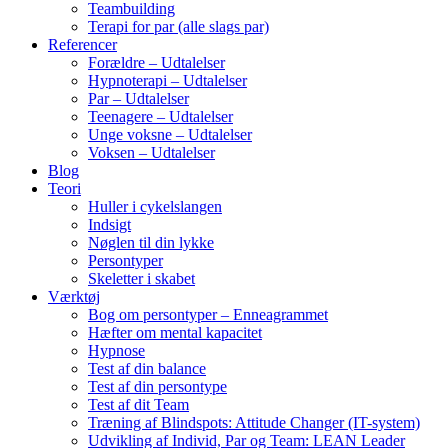
Teambuilding
Terapi for par (alle slags par)
Referencer
Forældre – Udtalelser
Hypnoterapi – Udtalelser
Par – Udtalelser
Teenagere – Udtalelser
Unge voksne – Udtalelser
Voksen – Udtalelser
Blog
Teori
Huller i cykelslangen
Indsigt
Nøglen til din lykke
Persontyper
Skeletter i skabet
Værktøj
Bog om persontyper – Enneagrammet
Hæfter om mental kapacitet
Hypnose
Test af din balance
Test af din persontype
Test af dit Team
Træning af Blindspots: Attitude Changer (IT-system)
Udvikling af Individ, Par og Team: LEAN Leader