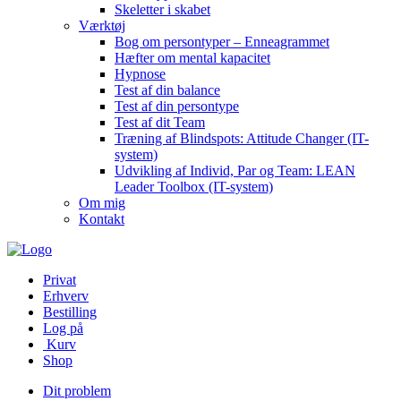
Skeletter i skabet
Værktøj
Bog om persontyper – Enneagrammet
Hæfter om mental kapacitet
Hypnose
Test af din balance
Test af din persontype
Test af dit Team
Træning af Blindspots: Attitude Changer (IT-
system)
Udvikling af Individ, Par og Team: LEAN
Leader Toolbox (IT-system)
Om mig
Kontakt
Privat
Erhverv
Bestilling
Log på
Kurv
Shop
Dit problem