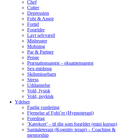
Chef
Cutter
Depression
Fobi & Angst
Fortid
Forældre
Lavt selvværd
Misbruger
Mobning
Par & Partner
Penge
Præstationsangst – eksamensangst
Sex-misbrug
Skilsmissebarn
Stress
Uddannelse
Vold, fysisk
Vold, psykisk
Ydelser
Faglig vurdering
Fjernelse af Fobi’er (Hypnoterapi)
Foredrag
’Kørekort’ – til dig som forælder (mini kursus)
Samtaleterapi (Kognitiv terapi) – Coaching &
mentorship