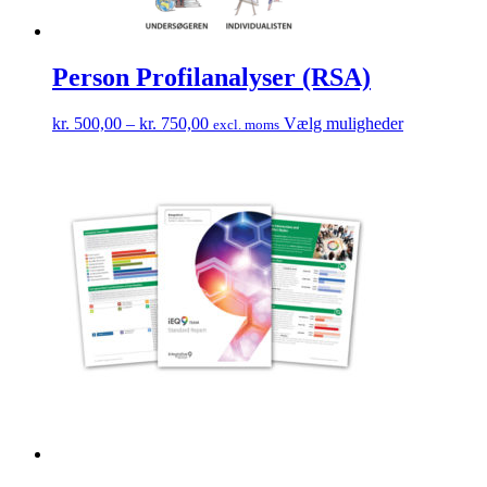
Person Profilanalyser (RSA)
Prisinterval:
Dette
kr.
500,00
–
kr.
750,00
Vælg muligheder
excl. moms
kr. 500,00
vare
til
har
kr. 750,00
flere
varianter.
Muligheder
kan
vælges
på
varesiden