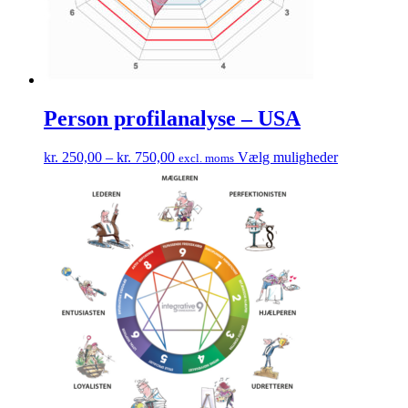
Person profilanalyse – USA
Prisinterval:
Dette
kr.
250,00
–
kr.
750,00
Vælg muligheder
excl. moms
kr. 250,00
vare
til
har
kr. 750,00
flere
varianter.
Muligheder
kan
vælges
på
varesiden