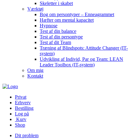
Skeletter i skabet
Værktøj
Bog om persontyper – Enneagrammet
Hæfter om mental kapacitet
Hypnose
Test af din balance
Test af din persontype
Test af dit Team
Træning af Blindspots: Attitude Changer (IT-
system)
Udvikling af Individ, Par og Team: LEAN
Leader Toolbox (IT-system)
Om mig
Kontakt
Privat
Erhverv
Bestilling
Log på
Kurv
Shop
Dit problem