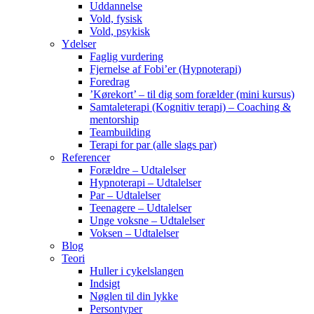
Uddannelse
Vold, fysisk
Vold, psykisk
Ydelser
Faglig vurdering
Fjernelse af Fobi’er (Hypnoterapi)
Foredrag
’Kørekort’ – til dig som forælder (mini kursus)
Samtaleterapi (Kognitiv terapi) – Coaching &
mentorship
Teambuilding
Terapi for par (alle slags par)
Referencer
Forældre – Udtalelser
Hypnoterapi – Udtalelser
Par – Udtalelser
Teenagere – Udtalelser
Unge voksne – Udtalelser
Voksen – Udtalelser
Blog
Teori
Huller i cykelslangen
Indsigt
Nøglen til din lykke
Persontyper