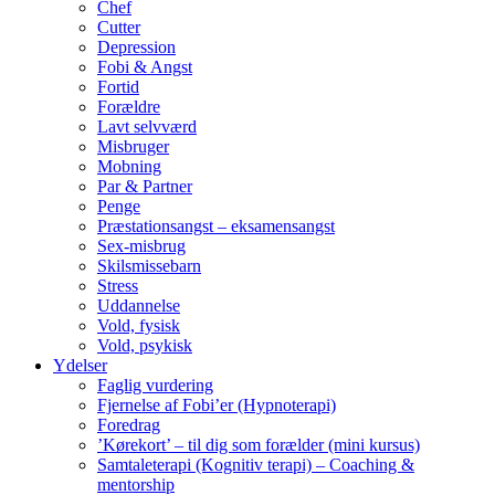
Chef
Cutter
Depression
Fobi & Angst
Fortid
Forældre
Lavt selvværd
Misbruger
Mobning
Par & Partner
Penge
Præstationsangst – eksamensangst
Sex-misbrug
Skilsmissebarn
Stress
Uddannelse
Vold, fysisk
Vold, psykisk
Ydelser
Faglig vurdering
Fjernelse af Fobi’er (Hypnoterapi)
Foredrag
’Kørekort’ – til dig som forælder (mini kursus)
Samtaleterapi (Kognitiv terapi) – Coaching &
mentorship