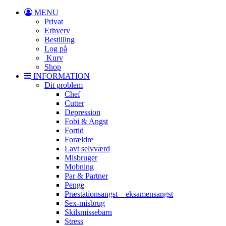
MENU
Privat
Erhverv
Bestilling
Log på
Kurv
Shop
INFORMATION
Dit problem
Chef
Cutter
Depression
Fobi & Angst
Fortid
Forældre
Lavt selvværd
Misbruger
Mobning
Par & Partner
Penge
Præstationsangst – eksamensangst
Sex-misbrug
Skilsmissebarn
Stress