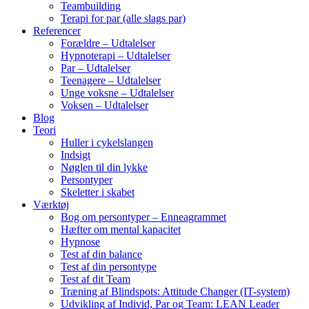
Teambuilding
Terapi for par (alle slags par)
Referencer
Forældre – Udtalelser
Hypnoterapi – Udtalelser
Par – Udtalelser
Teenagere – Udtalelser
Unge voksne – Udtalelser
Voksen – Udtalelser
Blog
Teori
Huller i cykelslangen
Indsigt
Nøglen til din lykke
Persontyper
Skeletter i skabet
Værktøj
Bog om persontyper – Enneagrammet
Hæfter om mental kapacitet
Hypnose
Test af din balance
Test af din persontype
Test af dit Team
Træning af Blindspots: Attitude Changer (IT-system)
Udvikling af Individ, Par og Team: LEAN Leader