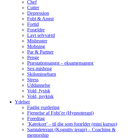
Chef
Cutter
Depression
Fobi & Angst
Fortid
Forældre
Lavt selvværd
Misbruger
Mobning
Par & Partner
Penge
Præstationsangst – eksamensangst
Sex-misbrug
Skilsmissebarn
Stress
Uddannelse
Vold, fysisk
Vold, psykisk
Ydelser
Faglig vurdering
Fjernelse af Fobi’er (Hypnoterapi)
Foredrag
’Kørekort’ – til dig som forælder (mini kursus)
Samtaleterapi (Kognitiv terapi) – Coaching &
mentorship