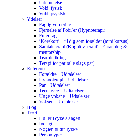
Uddannelse
Vold, fysisk
Vold, psykisk
Ydelser
Faglig vurdering
Fjernelse af Fobi’er (Hypnoterapi)
Foredrag
’Kørekort’ – til dig som forælder (mini kursus)
Samtaleterapi (Kognitiv terapi) – Coaching &
mentorship
Teambuilding
Terapi for par (alle slags par)
Referencer
Forældre – Udtalelser
Hypnoterapi – Udtalelser
Par – Udtalelser
Teenagere – Udtalelser
Unge voksne – Udtalelser
Voksen – Udtalelser
Blog
Teori
Huller i cykelslangen
Indsigt
Nøglen til din lykke
Persontyper