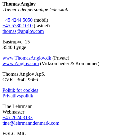
Thomas Anglov
Træner i det personlige lederskab
+45 4244 5050
(mobil)
+45 5780 1010
(fastnet)
thomas@anglov.com
Bastrupvej 15
3540 Lynge
www.ThomasAnglov.dk
(Private)
www.Anglov.com
(Virksomheder & Kommuner)
Thomas Anglov ApS.
CVR.: 3642 9666
Politik for cookies
Privatlivspolitik
Tine Lehrmann
Webmaster
+45 2624 3133
tine@lehrmanndenmark.com
FØLG MIG