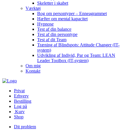
Skeletter i skabet
Værktøj
Bog om persontyper – Enneagrammet
Hæfter om mental kapacitet
Hypnose
Test af din balance
Test af din persontype
Test af dit Team
Træning af Blindspots: Attitude Changer (IT-
system)
Udvikling af Individ, Par og Team: LEAN
Leader Toolbox (IT-system)
Om mig
Kontakt
Privat
Erhverv
Bestilling
Log på
Kurv
Shop
Dit problem