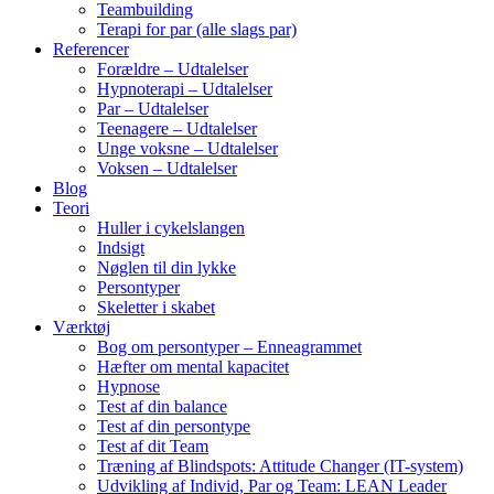
Teambuilding
Terapi for par (alle slags par)
Referencer
Forældre – Udtalelser
Hypnoterapi – Udtalelser
Par – Udtalelser
Teenagere – Udtalelser
Unge voksne – Udtalelser
Voksen – Udtalelser
Blog
Teori
Huller i cykelslangen
Indsigt
Nøglen til din lykke
Persontyper
Skeletter i skabet
Værktøj
Bog om persontyper – Enneagrammet
Hæfter om mental kapacitet
Hypnose
Test af din balance
Test af din persontype
Test af dit Team
Træning af Blindspots: Attitude Changer (IT-system)
Udvikling af Individ, Par og Team: LEAN Leader