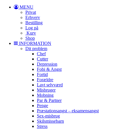
MENU
Privat
Erhverv
Bestilling
Log på
Kurv
Shop
INFORMATION
Dit problem
Chef
Cutter
Depression
Fobi & Angst
Fortid
Forældre
Lavt selvværd
Misbruger
Mobning
Par & Partner
Penge
Præstationsangst – eksamensangst
Sex-misbrug
Skilsmissebarn
Stress