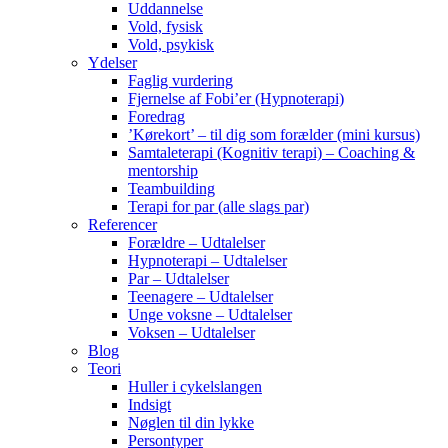
Uddannelse
Vold, fysisk
Vold, psykisk
Ydelser
Faglig vurdering
Fjernelse af Fobi’er (Hypnoterapi)
Foredrag
’Kørekort’ – til dig som forælder (mini kursus)
Samtaleterapi (Kognitiv terapi) – Coaching &
mentorship
Teambuilding
Terapi for par (alle slags par)
Referencer
Forældre – Udtalelser
Hypnoterapi – Udtalelser
Par – Udtalelser
Teenagere – Udtalelser
Unge voksne – Udtalelser
Voksen – Udtalelser
Blog
Teori
Huller i cykelslangen
Indsigt
Nøglen til din lykke
Persontyper