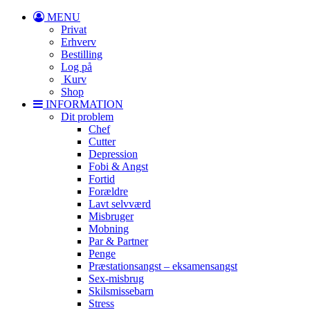
MENU
Privat
Erhverv
Bestilling
Log på
Kurv
Shop
INFORMATION
Dit problem
Chef
Cutter
Depression
Fobi & Angst
Fortid
Forældre
Lavt selvværd
Misbruger
Mobning
Par & Partner
Penge
Præstationsangst – eksamensangst
Sex-misbrug
Skilsmissebarn
Stress