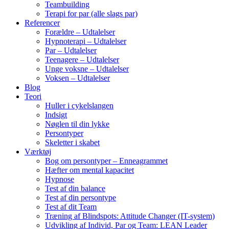
Teambuilding
Terapi for par (alle slags par)
Referencer
Forældre – Udtalelser
Hypnoterapi – Udtalelser
Par – Udtalelser
Teenagere – Udtalelser
Unge voksne – Udtalelser
Voksen – Udtalelser
Blog
Teori
Huller i cykelslangen
Indsigt
Nøglen til din lykke
Persontyper
Skeletter i skabet
Værktøj
Bog om persontyper – Enneagrammet
Hæfter om mental kapacitet
Hypnose
Test af din balance
Test af din persontype
Test af dit Team
Træning af Blindspots: Attitude Changer (IT-system)
Udvikling af Individ, Par og Team: LEAN Leader