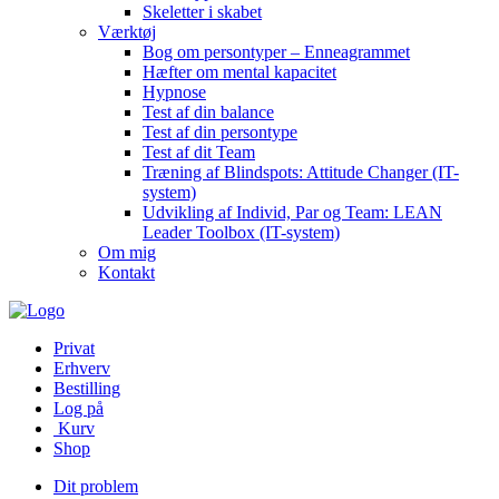
Skeletter i skabet
Værktøj
Bog om persontyper – Enneagrammet
Hæfter om mental kapacitet
Hypnose
Test af din balance
Test af din persontype
Test af dit Team
Træning af Blindspots: Attitude Changer (IT-
system)
Udvikling af Individ, Par og Team: LEAN
Leader Toolbox (IT-system)
Om mig
Kontakt
Privat
Erhverv
Bestilling
Log på
Kurv
Shop
Dit problem