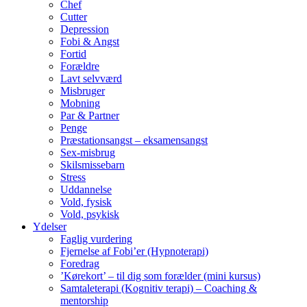
Chef
Cutter
Depression
Fobi & Angst
Fortid
Forældre
Lavt selvværd
Misbruger
Mobning
Par & Partner
Penge
Præstationsangst – eksamensangst
Sex-misbrug
Skilsmissebarn
Stress
Uddannelse
Vold, fysisk
Vold, psykisk
Ydelser
Faglig vurdering
Fjernelse af Fobi’er (Hypnoterapi)
Foredrag
’Kørekort’ – til dig som forælder (mini kursus)
Samtaleterapi (Kognitiv terapi) – Coaching &
mentorship