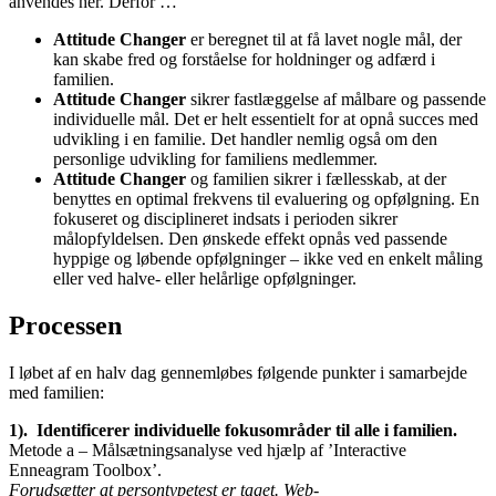
anvendes her. Derfor …
Attitude Changer
er beregnet til at få lavet nogle mål, der
kan skabe fred og forståelse for holdninger og adfærd i
familien.
Attitude Changer
sikrer fastlæggelse af målbare og passende
individuelle mål. Det er helt essentielt for at opnå succes med
udvikling i en familie. Det handler nemlig også om den
personlige udvikling for familiens medlemmer.
Attitude Changer
og familien sikrer i fællesskab, at der
benyttes en optimal frekvens til evaluering og opfølgning. En
fokuseret og disciplineret indsats i perioden sikrer
målopfyldelsen. Den ønskede effekt opnås ved passende
hyppige og løbende opfølgninger – ikke ved en enkelt måling
eller ved halve- eller helårlige opfølgninger.
Processen
I løbet af en halv dag gennemløbes følgende punkter i samarbejde
med familien:
1). Identificerer individuelle fokusområder til alle i familien.
Metode a – Målsætningsanalyse ved hjælp af ’Interactive
Enneagram Toolbox’.
Forudsætter at persontypetest er taget. Web-