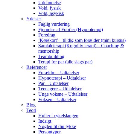
Uddannelse
Vold, fysisk
Vold, psykisk
Ydelser
Faglig vurdering
Fjernelse af Fobi’er (Hypnoterapi)
Foredrag
’Kørekort’ – til dig som forælder (mini kursus)
Samtaleterapi (Kognitiv terapi) – Coaching &
mentorship
Teambuilding
Terapi for par (alle slags par)
Referencer
Forældre – Udtalelser
Hypnoterapi – Udtalelser
Par – Udtalelser
Teenagere – Udtalelser
Unge voksne – Udtalelser
Voksen – Udtalelser
Blog
Teori
Huller i cykelslangen
Indsigt
Nøglen til din lykke
Persontyper