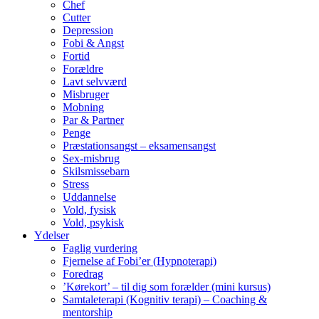
Chef
Cutter
Depression
Fobi & Angst
Fortid
Forældre
Lavt selvværd
Misbruger
Mobning
Par & Partner
Penge
Præstationsangst – eksamensangst
Sex-misbrug
Skilsmissebarn
Stress
Uddannelse
Vold, fysisk
Vold, psykisk
Ydelser
Faglig vurdering
Fjernelse af Fobi’er (Hypnoterapi)
Foredrag
’Kørekort’ – til dig som forælder (mini kursus)
Samtaleterapi (Kognitiv terapi) – Coaching &
mentorship