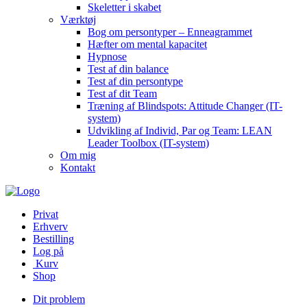
Skeletter i skabet
Værktøj
Bog om persontyper – Enneagrammet
Hæfter om mental kapacitet
Hypnose
Test af din balance
Test af din persontype
Test af dit Team
Træning af Blindspots: Attitude Changer (IT-
system)
Udvikling af Individ, Par og Team: LEAN
Leader Toolbox (IT-system)
Om mig
Kontakt
Privat
Erhverv
Bestilling
Log på
Kurv
Shop
Dit problem