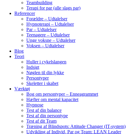
Teambuilding
Terapi for par (alle slags par)
Referencer
Forældre – Udtalelser
Hypnoterapi – Udtalelser
Par – Udtalelser
Teenagere – Udtalelser
Unge voksne – Udtalelser
Voksen – Udtalelser
Blog
Teori
Huller i cykelslangen
Indsigt
Nøglen til din lykke
Persontyper
Skeletter i skabet
Værktøj
Bog om persontyper – Enneagrammet
Hæfter om mental kapacitet
Hypnose
Test af din balance
Test af din persontype
Test af dit Team
Træning af Blindspots: Attitude Changer (IT-system)
Udvikling af Individ, Par og Team: LEAN Leader