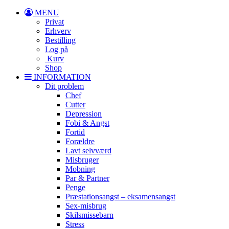
MENU
Privat
Erhverv
Bestilling
Log på
Kurv
Shop
INFORMATION
Dit problem
Chef
Cutter
Depression
Fobi & Angst
Fortid
Forældre
Lavt selvværd
Misbruger
Mobning
Par & Partner
Penge
Præstationsangst – eksamensangst
Sex-misbrug
Skilsmissebarn
Stress