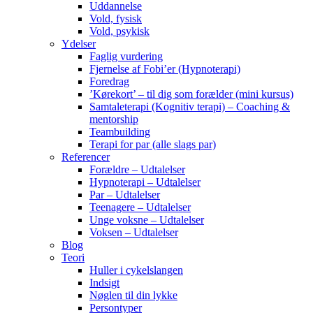
Uddannelse
Vold, fysisk
Vold, psykisk
Ydelser
Faglig vurdering
Fjernelse af Fobi’er (Hypnoterapi)
Foredrag
’Kørekort’ – til dig som forælder (mini kursus)
Samtaleterapi (Kognitiv terapi) – Coaching &
mentorship
Teambuilding
Terapi for par (alle slags par)
Referencer
Forældre – Udtalelser
Hypnoterapi – Udtalelser
Par – Udtalelser
Teenagere – Udtalelser
Unge voksne – Udtalelser
Voksen – Udtalelser
Blog
Teori
Huller i cykelslangen
Indsigt
Nøglen til din lykke
Persontyper