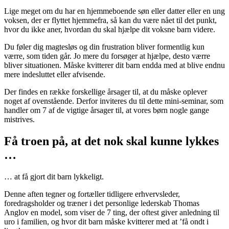
Lige meget om du har en hjemmeboende søn eller datter eller en ung
voksen, der er flyttet hjemmefra, så kan du være nået til det punkt,
hvor du ikke aner, hvordan du skal hjælpe dit voksne barn videre.
Du føler dig magtesløs og din frustration bliver formentlig kun
værre, som tiden går. Jo mere du forsøger at hjælpe, desto værre
bliver situationen. Måske kvitterer dit barn endda med at blive endnu
mere indesluttet eller afvisende.
Der findes en række forskellige årsager til, at du måske oplever
noget af ovenstående. Derfor inviteres du til dette mini-seminar, som
handler om 7 af de vigtige årsager til, at vores børn nogle gange
mistrives.
Få troen på, at det nok skal kunne lykkes
…
… at få gjort dit barn lykkeligt.
Denne aften tegner og fortæller tidligere erhvervsleder,
foredragsholder og træner i det personlige lederskab Thomas
Anglov en model, som viser de 7 ting, der oftest giver anledning til
uro i familien, og hvor dit barn måske kvitterer med at ’få ondt i