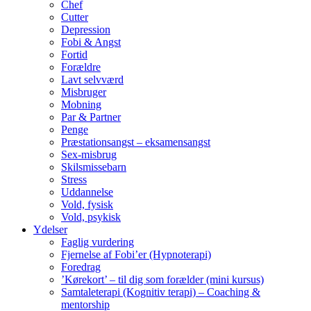
Chef
Cutter
Depression
Fobi & Angst
Fortid
Forældre
Lavt selvværd
Misbruger
Mobning
Par & Partner
Penge
Præstationsangst – eksamensangst
Sex-misbrug
Skilsmissebarn
Stress
Uddannelse
Vold, fysisk
Vold, psykisk
Ydelser
Faglig vurdering
Fjernelse af Fobi’er (Hypnoterapi)
Foredrag
’Kørekort’ – til dig som forælder (mini kursus)
Samtaleterapi (Kognitiv terapi) – Coaching &
mentorship