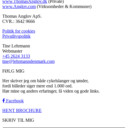
www.ThomasAnglov.dk
(Private)
www.Anglov.com
(Virksomheder & Kommuner)
Thomas Anglov ApS.
CVR.: 3642 9666
Politik for cookies
Privatlivspolitik
Tine Lehrmann
Webmaster
+45 2624 3133
tine@lehrmanndenmark.com
FØLG MIG
Her skriver jeg om både cykelslanger og tønder,
fordi billeder siger mere end 1.000 ord.
Hør mine og andres erfaringer, få viden og gode links.
Facebook
HENT BROCHURE
SKRIV TIL MIG