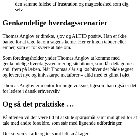
den samme følelse af frustration og magtesløshed som dig
selv.
Genkendelige hverdagsscenarier
Thomas Anglov er direkte, sjov og ALTID positiv. Han er ikke
bange for at tage fat om sagens kerne. Her er ingen tabuer eller
emner, som er for svære at tale om.
Som foredragsholder ynder Thomas Anglov at komme med
genkendelige hverdagsscenarier og situationer, som får deltagernes
smil frem på læben. Når Thomas slår sig løs bliver der både tegnet
og leveret nye og knivskarpe metaforer – altid med et glimt i øjet.
Thomas Anglov er mentor for unge voksne, ligesom han også er det
for ledere i dansk erhvervsliv.
Og så det praktiske …
På aftenen vil der være tid til at stille spørgsmål samt mulighed for at
tale med andre forældre, som står med lignende udfordringer.
Der serveres kaffe og te, samt lidt småkager.