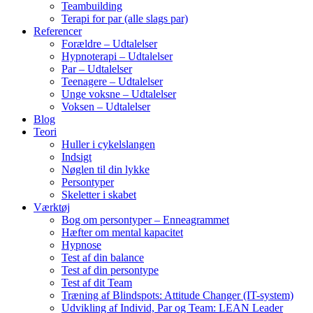
Teambuilding
Terapi for par (alle slags par)
Referencer
Forældre – Udtalelser
Hypnoterapi – Udtalelser
Par – Udtalelser
Teenagere – Udtalelser
Unge voksne – Udtalelser
Voksen – Udtalelser
Blog
Teori
Huller i cykelslangen
Indsigt
Nøglen til din lykke
Persontyper
Skeletter i skabet
Værktøj
Bog om persontyper – Enneagrammet
Hæfter om mental kapacitet
Hypnose
Test af din balance
Test af din persontype
Test af dit Team
Træning af Blindspots: Attitude Changer (IT-system)
Udvikling af Individ, Par og Team: LEAN Leader