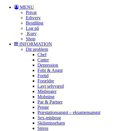
MENU
Privat
Erhverv
Bestilling
Log på
Kurv
Shop
INFORMATION
Dit problem
Chef
Cutter
Depression
Fobi & Angst
Fortid
Forældre
Lavt selvværd
Misbruger
Mobning
Par & Partner
Penge
Præstationsangst – eksamensangst
Sex-misbrug
Skilsmissebarn
Stress