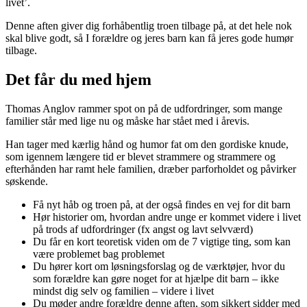
livet’.
Denne aften giver dig forhåbentlig troen tilbage på, at det hele nok
skal blive godt, så I forældre og jeres barn kan få jeres gode humør
tilbage.
Det får du med hjem
Thomas Anglov rammer spot on på de udfordringer, som mange
familier står med lige nu og måske har stået med i årevis.
Han tager med kærlig hånd og humor fat om den gordiske knude,
som igennem længere tid er blevet strammere og strammere og
efterhånden har ramt hele familien, dræber parforholdet og påvirker
søskende.
Få nyt håb og troen på, at der også findes en vej for dit barn
Hør historier om, hvordan andre unge er kommet videre i livet
på trods af udfordringer (fx angst og lavt selvværd)
Du får en kort teoretisk viden om de 7 vigtige ting, som kan
være problemet bag problemet
Du hører kort om løsningsforslag og de værktøjer, hvor du
som forældre kan gøre noget for at hjælpe dit barn – ikke
mindst dig selv og familien – videre i livet
Du møder andre forældre denne aften, som sikkert sidder med