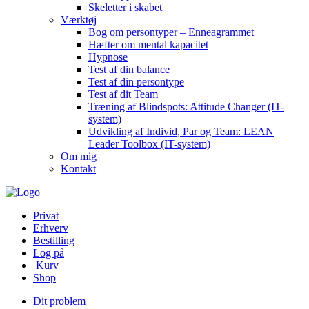
Skeletter i skabet
Værktøj
Bog om persontyper – Enneagrammet
Hæfter om mental kapacitet
Hypnose
Test af din balance
Test af din persontype
Test af dit Team
Træning af Blindspots: Attitude Changer (IT-
system)
Udvikling af Individ, Par og Team: LEAN
Leader Toolbox (IT-system)
Om mig
Kontakt
Privat
Erhverv
Bestilling
Log på
Kurv
Shop
Dit problem